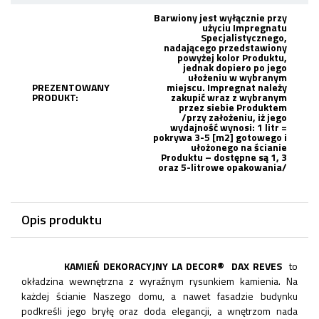
Barwiony jest wyłącznie przy
użyciu Impregnatu
Specjalistycznego,
nadającego przedstawiony
powyżej kolor Produktu,
jednak dopiero po jego
ułożeniu w wybranym
PREZENTOWANY
miejscu. Impregnat należy
PRODUKT:
zakupić wraz z wybranym
przez siebie Produktem
/przy założeniu, iż jego
wydajność wynosi: 1 litr =
pokrywa 3-5 [m2] gotowego i
ułożonego na ścianie
Produktu – dostępne są 1, 3
oraz 5-litrowe opakowania/
Opis produktu
KAMIEŃ DEKORACYJNY LA DECOR
®
DAX REVES
to
okładzina wewnętrzna z wyraźnym rysunkiem kamienia. Na
każdej ścianie Naszego domu, a nawet fasadzie budynku
podkreśli jego bryłę oraz doda elegancji, a wnętrzom nada