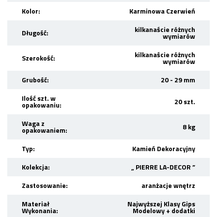
Kolor:
Karminowa Czerwień
kilkanaście różnych
Długość:
wymiarów
kilkanaście różnych
Szerokość:
wymiarów
Grubość:
20 - 29 mm
Ilość szt. w
20 szt.
opakowaniu:
Waga z
8 kg
opakowaniem:
Typ:
Kamień Dekoracyjny
Kolekcja:
„ PIERRE LA-DECOR ”
Zastosowanie:
aranżacje wnętrz
Materiał
Najwyższej Klasy Gips
Wykonania:
Modelowy + dodatki