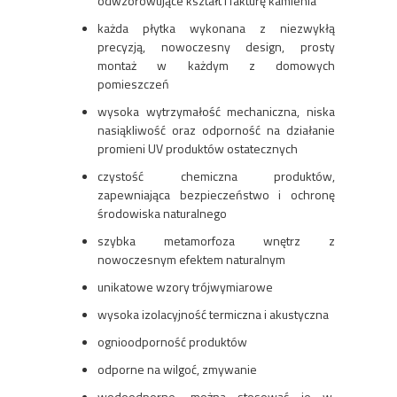
odwzorowujące kształt i fakturę kamienia
każda płytka wykonana z niezwykłą
precyzją, nowoczesny design, prosty
montaż w każdym z domowych
pomieszczeń
wysoka wytrzymałość mechaniczna, niska
nasiąkliwość oraz odporność na działanie
promieni UV produktów ostatecznych
czystość chemiczna produktów,
zapewniająca bezpieczeństwo i ochronę
środowiska naturalnego
szybka metamorfoza wnętrz z
nowoczesnym efektem naturalnym
unikatowe wzory trójwymiarowe
wysoka izolacyjność termiczna i akustyczna
ognioodporność produktów
odporne na wilgoć, zmywanie
wodoodporne, można stosować je w