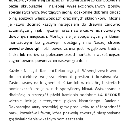
bazie skrupulatnie i najlepiej wyselekcjonowanych gipsów
specjalistycznych, tworzących jedną, doskonale dobraną całość
o najlepszych właściwościach oraz innych składników. Można
je łatwo docinać każdym narzędziem do drewna zarówno
automatycznym jak i ręcznym oraz nawiercać w nich otwory w
dowolnych miejscach. Montuje się je specjalistycznym klejem
montażowym lub gipsowym, dostępnym na Naszej stronie
www.la-decor.pl
. Jeśli powierzchnia jest wyjątkowo trudna,
śliska lub nierówna, polecamy przed montażem wcześniejsze
zagruntowanie powierzchni naszym gruntem.
Każdy z Naszych Kamieni Dekoracyjnych Wewnętrznych wnosi
do architektury wnętrza element prestiżu i kreatywności.
Zastosowany na fragmentach ścian lub w niektórych strefach
pomieszczeń kreuje w nich specyficzny klimat. Wytwarzane z
dbałością o szczegół płytki kamienio-podobne
LA DECOR®
wiernie imitują autentyczne piękno Naturalnego Kamienia.
Dekoracyjne atuty szerokiej gamy produktów to różnorodność
barw, kształtów i faktur, które pozwolą stworzyć niespotykaną
grę światłocienia w każdym pomieszczeniu.