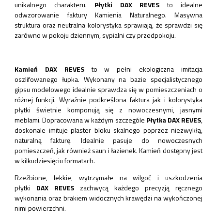
unikalnego charakteru.
Płytki DAX REVES
to idealne
odwzorowanie faktury Kamienia Naturalnego. Masywna
struktura oraz neutralna kolorystyka sprawiają, że sprawdzi się
zarówno w pokoju dziennym, sypialni czy przedpokoju.
Kamień DAX REVES
to w pełni ekologiczna imitacja
oszlifowanego łupka. Wykonany na bazie specjalistycznego
gipsu modelowego idealnie sprawdza się w pomieszczeniach o
różnej funkcji. Wyraźnie podkreślona faktura jak i kolorystyka
płytki świetnie komponują się z nowoczesnymi, jasnymi
meblami. Dopracowana w każdym szczególe
Płytka DAX REVES
,
doskonale imituje plaster bloku skalnego poprzez niezwykłą,
naturalną fakturę. Idealnie pasuje do nowoczesnych
pomieszczeń, jak również saun i łazienek. Kamień dostępny jest
w kilkudziesięciu formatach.
Rzeźbione, lekkie, wytrzymałe na wilgoć i uszkodzenia
płytki
DAX REVES
zachwycą każdego precyzją ręcznego
wykonania oraz brakiem widocznych krawędzi na wykończonej
nimi powierzchni.