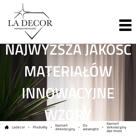
NAJWYŻSZA JAKOŚĆ
MATERIAŁÓW
INNOWACYJNE
WZORY
Kamień
Kamień
Do
Ladecor
Produkty
dekoracyjny
dekoracyjny
wewnątrz
dax reves