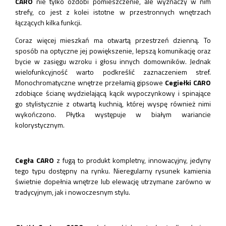
CARO
nie tylko ozdobi pomieszczenie, ale wyznaczy w nim
strefy, co jest z kolei istotne w przestronnych wnętrzach
łączących kilka funkcji.
Coraz więcej mieszkań ma otwartą przestrzeń dzienną. To
sposób na optyczne jej powiększenie, lepszą komunikację oraz
bycie w zasięgu wzroku i głosu innych domowników. Jednak
wielofunkcyjność warto podkreślić zaznaczeniem stref.
Monochromatyczne wnętrze przełamią gipsowe
Cegiełki CARO
zdobiące ścianę wydzielającą kącik wypoczynkowy i spinające
go stylistycznie z otwartą kuchnią, której wyspę również nimi
wykończono. Płytka występuje w białym wariancie
kolorystycznym.
Cegła CARO
z fugą to produkt kompletny, innowacyjny, jedyny
tego typu dostępny na rynku. Nieregularny rysunek kamienia
świetnie dopełnia wnętrze lub elewację utrzymane zarówno w
tradycyjnym, jak i nowoczesnym stylu.