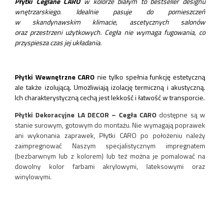
Płytki Ceglane CARO
w kolorze białym to bestseller designu
wnętrzarskiego. Idealnie pasuje do pomieszczeń
w skandynawskim klimacie, ascetycznych salonów
oraz przestrzeni użytkowych. Cegła nie wymaga fugowania, co
przyspiesza czas jej układania.
Płytki Wewnętrzne CARO
nie tylko spełnia funkcję estetyczną
ale także izolującą. Umożliwiają izolację termiczną i akustyczną.
Ich charakterystyczną cechą jest lekkość i łatwość w transporcie.
Płytki Dekoracyjne LA DECOR – Cegła CARO
dostępne są w
stanie surowym, gotowym do montażu. Nie wymagają poprawek
ani wykonania zaprawek, Płytki CARO po położeniu należy
zaimpregnować Naszym specjalistycznym impregnatem
(bezbarwnym lub z kolorem) lub też można je pomalować na
dowolny kolor farbami akrylowymi, lateksowymi oraz
winylowymi.