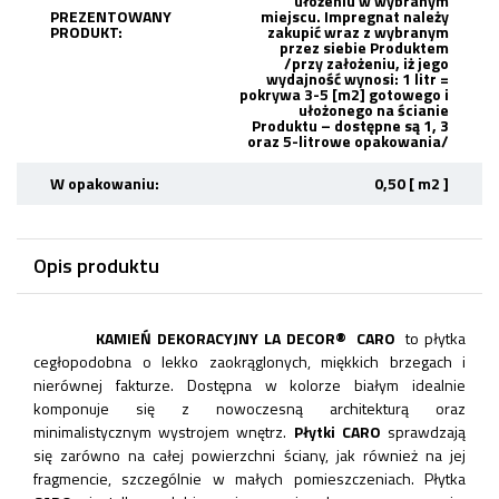
ułożeniu w wybranym
PREZENTOWANY
miejscu. Impregnat należy
PRODUKT:
zakupić wraz z wybranym
przez siebie Produktem
/przy założeniu, iż jego
wydajność wynosi: 1 litr =
pokrywa 3-5 [m2] gotowego i
ułożonego na ścianie
Produktu – dostępne są 1, 3
oraz 5-litrowe opakowania/
W opakowaniu:
0,50 [ m2 ]
Opis produktu
KAMIEŃ DEKORACYJNY LA DECOR
®
CARO
to płytka
cegłopodobna o lekko zaokrąglonych, miękkich brzegach i
nierównej fakturze. Dostępna w kolorze białym idealnie
komponuje się z nowoczesną architekturą oraz
minimalistycznym wystrojem wnętrz.
Płytki CARO
sprawdzają
się zarówno na całej powierzchni ściany, jak również na jej
fragmencie, szczególnie w małych pomieszczeniach. Płytka