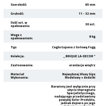
Szerokość:
65 mm
Grubość:
11 - 32 mm
Ilość szt. w
30 szt.
opakowaniu:
Waga z
8 kg
opakowaniem:
Typ:
Cegła Łupana z Gotową Fugą
Kolekcja:
„ BRIQUE LA-DECOR ”
Zastosowanie:
aranżacje wnętrz
Materiał
Najwyższej Klasy Gips
Wykonania:
Modelowy + dodatki
Barwiony jest wyłącznie przy
użyciu Impregnatu
Specjalistycznego,
nadającego przedstawiony
powyżej kolor Produktu,
jednak dopiero po jego