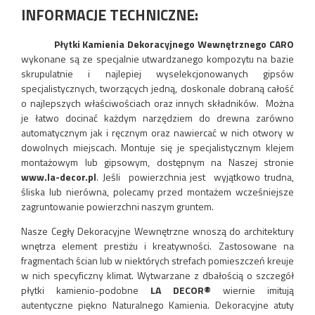
INFORMACJE TECHNICZNE:
Płytki Kamienia Dekoracyjnego Wewnętrznego CARO
wykonane są ze specjalnie utwardzanego kompozytu na bazie
skrupulatnie i najlepiej wyselekcjonowanych gipsów
specjalistycznych, tworzących jedną, doskonale dobraną całość
o najlepszych właściwościach oraz innych składników. Można
je łatwo docinać każdym narzędziem do drewna zarówno
automatycznym jak i ręcznym oraz nawiercać w nich otwory w
dowolnych miejscach. Montuje się je specjalistycznym klejem
montażowym lub gipsowym, dostępnym na Naszej stronie
www.la-decor.pl
. Jeśli powierzchnia jest wyjątkowo trudna,
śliska lub nierówna, polecamy przed montażem wcześniejsze
zagruntowanie powierzchni naszym gruntem.
Nasze Cegły Dekoracyjne Wewnętrzne wnoszą do architektury
wnętrza element prestiżu i kreatywności. Zastosowane na
fragmentach ścian lub w niektórych strefach pomieszczeń kreuje
w nich specyficzny klimat. Wytwarzane z dbałością o szczegół
płytki kamienio-podobne
LA DECOR®
wiernie imitują
autentyczne piękno Naturalnego Kamienia. Dekoracyjne atuty