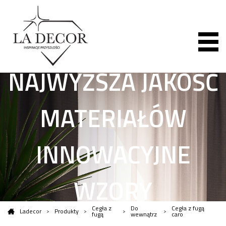
NAJWYŻSZA JAKOŚĆ
MATERIAŁÓW
INNOWACYJNE
WZORY
Cegła z
Do
Cegła z fugą
Ladecor
Produkty
fugą
wewnątrz
caro