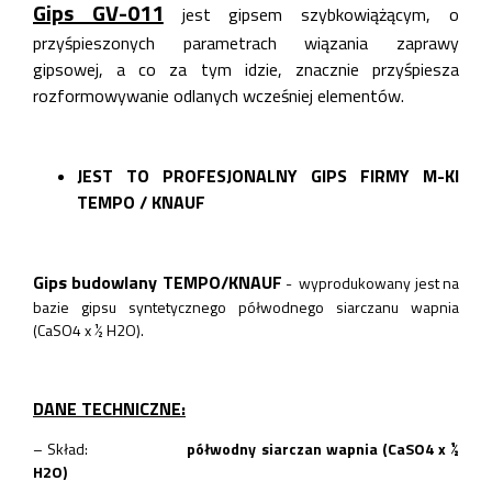
Gips GV-011
jest gipsem szybkowiążącym, o
przyśpieszonych parametrach wiązania zaprawy
gipsowej, a co za tym idzie, znacznie przyśpiesza
rozformowywanie odlanych wcześniej elementów.
JEST TO PROFESJONALNY GIPS FIRMY M-KI
TEMPO / KNAUF
Gips budowlany TEMPO/KNAUF
- wyprodukowany jest na
bazie gipsu syntetycznego półwodnego siarczanu wapnia
(CaSO4 x ½ H2O).
DANE TECHNICZNE:
– Skład:
półwodny siarczan wapnia (CaSO4 x ½
H2O)