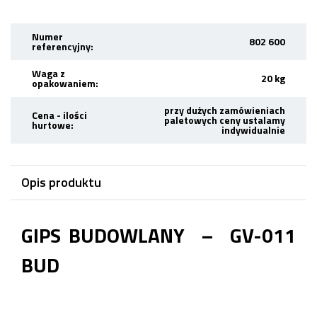
Numer
802 600
referencyjny:
Waga z
20 kg
opakowaniem:
przy dużych zamówieniach
Cena - ilości
paletowych ceny ustalamy
hurtowe:
indywidualnie
Opis produktu
GIPS BUDOWLANY – GV-011
BUD