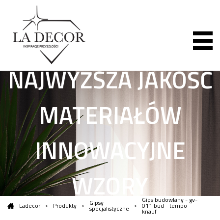
NAJWYŻSZA JAKOŚĆ
MATERIAŁÓW
INNOWACYJNE
WZORY
Gips budowlany - gv-
Gipsy
Ladecor
Produkty
011 bud - tempo-
specjalistyczne
knauf