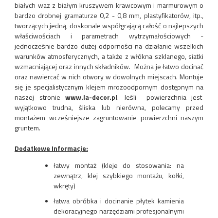
białych waz z białym kruszywem krawcowym i marmurowym o
bardzo drobnej gramaturze 0,2 - 0,8 mm, plastyfikatorów, itp.,
tworzących jedną, doskonale współgrającą całość o najlepszych
właściwościach i parametrach wytrzymałościowych -
jednocześnie bardzo dużej odporności na działanie wszelkich
warunków atmosferycznych, a także z włókna szklanego, siatki
wzmacniającej oraz innych składników. Można je łatwo docinać
oraz nawiercać w nich otwory w dowolnych miejscach. Montuje
się je specjalistycznym klejem mrozoodpornym dostępnym na
naszej stronie
www.la-decor.pl
. Jeśli powierzchnia jest
wyjątkowo trudna, śliska lub nierówna, polecamy przed
montażem wcześniejsze zagruntowanie powierzchni naszym
gruntem.
Dodatkowe Informacje:
łatwy montaż
(kleje do stosowania: na
zewnątrz, klej szybkiego montażu, kołki,
wkręty)
łatwa obróbka i docinanie płytek kamienia
dekoracyjnego narzędziami profesjonalnymi