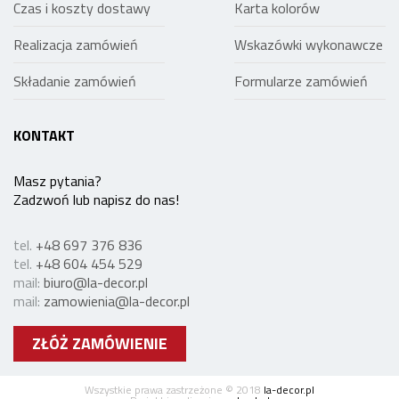
Czas i koszty dostawy
Karta kolorów
Realizacja zamówień
Wskazówki wykonawcze
Składanie zamówień
Formularze zamówień
KONTAKT
Masz pytania?
Zadzwoń lub napisz do nas!
tel.
+48 697 376 836
tel.
+48 604 454 529
mail:
biuro@la-decor.pl
mail:
zamowienia@la-decor.pl
ZŁÓŻ ZAMÓWIENIE
Wszystkie prawa zastrzeżone © 2018
la-decor.pl