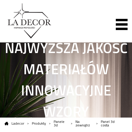
NAJWYŻSZA JAKOŚĆ
MATERIAŁÓW
INNOWACYJNE
WZORY
Panele
Na
Panel 3d
Ladecor
Produkty
3d
zewnątrz
costa