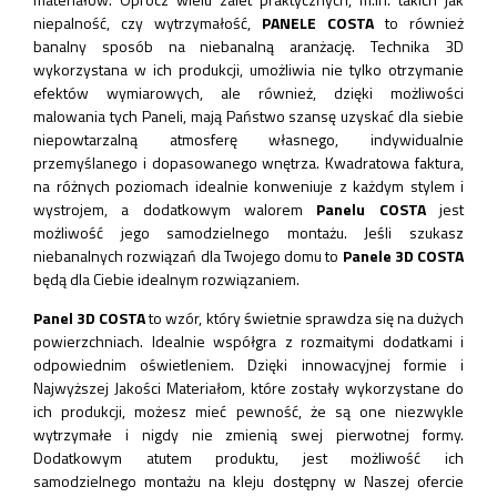
niepalność, czy wytrzymałość,
PANELE COSTA
to również
banalny sposób na niebanalną aranżację. Technika 3D
wykorzystana w ich produkcji, umożliwia nie tylko otrzymanie
efektów wymiarowych, ale również, dzięki możliwości
malowania tych Paneli, mają Państwo szansę uzyskać dla siebie
niepowtarzalną atmosferę własnego, indywidualnie
przemyślanego i dopasowanego wnętrza. Kwadratowa faktura,
na różnych poziomach idealnie konweniuje z każdym stylem i
wystrojem, a dodatkowym walorem
Panelu COSTA
jest
możliwość jego samodzielnego montażu. Jeśli szukasz
niebanalnych rozwiązań dla Twojego domu to
Panele 3D COSTA
będą dla Ciebie idealnym rozwiązaniem.
Panel 3D
COSTA
to wzór, który świetnie sprawdza się na dużych
powierzchniach. Idealnie współgra z rozmaitymi dodatkami i
odpowiednim oświetleniem. Dzięki innowacyjnej formie i
Najwyższej Jakości Materiałom, które zostały wykorzystane do
ich produkcji, możesz mieć pewność, że są one niezwykle
wytrzymałe i nigdy nie zmienią swej pierwotnej formy.
Dodatkowym atutem produktu, jest możliwość ich
samodzielnego montażu na kleju dostępny w Naszej ofercie