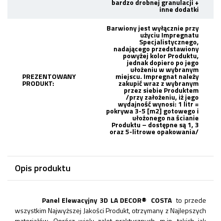
bardzo drobnej granulacji +
inne dodatki
Barwiony jest wyłącznie przy
użyciu Impregnatu
Specjalistycznego,
nadającego przedstawiony
powyżej kolor Produktu,
jednak dopiero po jego
ułożeniu w wybranym
PREZENTOWANY
miejscu. Impregnat należy
PRODUKT:
zakupić wraz z wybranym
przez siebie Produktem
/przy założeniu, iż jego
wydajność wynosi: 1 litr =
pokrywa 3-5 [m2] gotowego i
ułożonego na ścianie
Produktu – dostępne są 1, 3
oraz 5-litrowe opakowania/
Opis produktu
Panel Elewacyjny 3D LA DECOR
®
COSTA
to przede
wszystkim Najwyższej Jakości Produkt, otrzymany z Najlepszych
materiałów. Oprócz wielu zalet praktycznych, m.in. takich jak