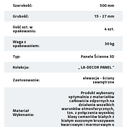
Szerokość:
500 mm
Grubość:
15 - 27 mm
Ilość szt. w
4 szt.
opakowaniu:
Waga z
30 kg
opakowaniem:
Typ:
Panele Ścienne 3D
Kolekcja:
„ LA-DECOR PANEL ”
elewacje - ściany
Zastosowanie:
zewnętrzne
Produkt wykonany
optymalnie z materiałów
całkowicie odpornych na
działanie wszelkich
warunków atmosferycznych,
Materiał
tzn. z połączenia wysokiej
Wykonania:
klasy cementów białych z
białym suszonym kruszywem
kwarcowym i marmurowym o