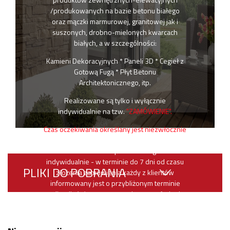
/produkowanych na bazie betonu białego
oraz mączki marmurowej, granitowej jak i
suszonych, drobno-mielonych kwarcach
białych, a w szczególności:
Kamieni Dekoracyjnych * Paneli 3D * Cegieł z
Gotową Fugą * Płyt Betonu
Architektonicznego, itp.
Realizowane są tylko i wyłącznie
indywidualnie na tzw.
"ZAMÓWIENIE".
Czas oczekiwania określany jest niezwłocznie
na podstawie danych zebranych przy
złożeniu zamówienia przez każdego klienta
indywidualnie - w terminie do 7 dni od czasu
PLIKI DO POBRANIA
złożenia zamówienia każdy z klientów
informowany jest o przybliżonym terminie
realizacji złożonego przez niego zamówienia.